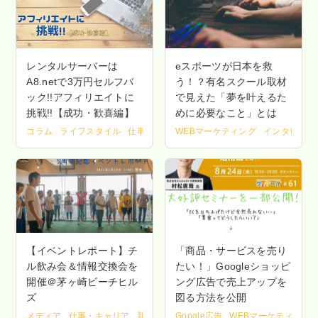
レンタルサーバーは
eスポーツが日本を救
A8.netで3万円セルフバ
う！？有名スクール取材
ック!!アフィリエイトに
で見えた「夢を叶えるた
挑戦!!【成功・歓喜編】
めに必要なこと」とは
コラム
ライフスタイル
仕事・キャリア
WEBマーケティング
新着情報
インタビュー
【イベントレポート】チ
「商品・サービスを売り
ル飲み会＆情報交換会を
たい！」Googleショッピ
開催＠茅ヶ崎ビーチヒル
ング広告で売上アップを
ズ
図る方法を公開
メディア
仕事・キャリア
新着情報
Google広告
茅ヶ崎
鎌倉
WEBマーケティング