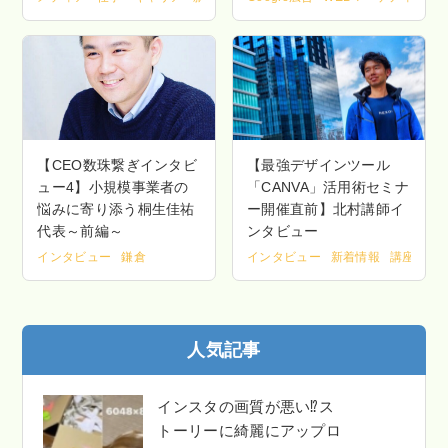
【CEO数珠繋ぎインタビ
【最強デザインツール
ュー4】小規模事業者の
「CANVA」活用術セミナ
悩みに寄り添う桐生佳祐
ー開催直前】北村講師イ
代表～前編～
ンタビュー
インタビュー
鎌倉
インタビュー
新着情報
講座・セ
人気記事
インスタの画質が悪い⁉ス
トーリーに綺麗にアップロ