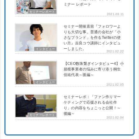
ミナー レポート
セミナーレポート
2021.03.11
セミナー開催直前『フォロワーよ
りも大切な事。普通の会社が「小
さなブランド」を作るTwitterの使
い方』吉良コウ講師にインタビュ
ーしました。
インタビュー
2021.02.22
【CEO数珠繋ぎインタビュー4】小
規模事業者の悩みに寄り添う桐生
佳祐代表～後編～
インタビュー
2021.02.05
セミナーレポ：「ファン作りマー
ケティングで応援される会社作
り」の内容をちょこっと公開！～
後編～
セミナーレポート
2021.02.04