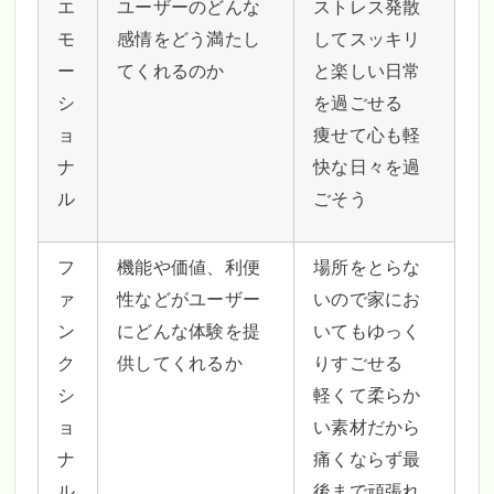
エ
ユーザーのどんな
ストレス発散
モ
感情をどう満たし
してスッキリ
ー
てくれるのか
と楽しい日常
シ
を過ごせる
ョ
痩せて心も軽
ナ
快な日々を過
ル
ごそう
フ
機能や価値、利便
場所をとらな
ァ
性などがユーザー
いので家にお
ン
にどんな体験を提
いてもゆっく
ク
供してくれるか
りすごせる
シ
軽くて柔らか
ョ
い素材だから
ナ
痛くならず最
ル
後まで頑張れ