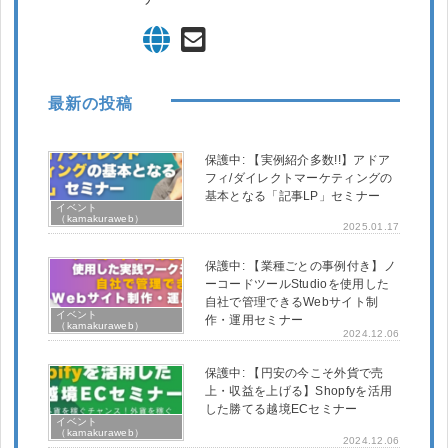
最新の投稿
保護中: 【実例紹介多数!!】アドア
フィ/ダイレクトマーケティングの
基本となる「記事LP」セミナー
イベント
（kamakuraweb）
2025.01.17
保護中: 【業種ごとの事例付き】ノ
ーコードツールStudioを使用した
自社で管理できるWebサイト制
イベント
作・運用セミナー
（kamakuraweb）
2024.12.06
保護中: 【円安の今こそ外貨で売
上・収益を上げる】Shopfyを活用
した勝てる越境ECセミナー
イベント
（kamakuraweb）
2024.12.06