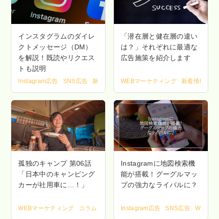
インスタグラムのダイレ
「潜在層と健在層の違い
クトメッセージ（DM）
は？」それぞれに最適な
を解説！既読やリクエス
広告施策を紹介します
トも説明
Instagram広告
SNS広告
新着情報
WEBマーケティング
新着情報
孤独のキャンプ 第06話
Instagramに地図検索機
「日本中のキャンピング
能が搭載！グーグルマッ
カーが社用車に…！」
プの強力なライバルに？
WEBマーケティング
コラム
ライフスタイル
Instagram広告
仕事・キャリア
SNS広告
WEBマ
地域商