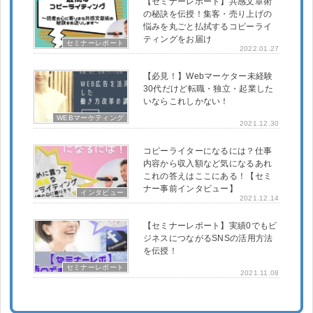
【セミナーレポート】共感文章術
の秘訣を伝授！集客・売り上げの
悩みを丸ごと払拭するコピーライ
ティングをお届け
セミナーレポート
2022.01.27
【必見！】Webマーケター未経験
30代だけど転職・独立・起業した
いならこれしかない！
WEBマーケティング
2021.12.30
コピーライターになるには？仕事
内容から収入額など気になるあれ
これの答えはここにある！【セミ
ナー事前インタビュー】
インタビュー
2021.12.14
【セミナーレポート】実績0でもビ
ジネスにつながるSNSの活用方法
を伝授！
セミナーレポート
2021.11.08