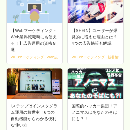
【Webマーケティング・
【SHEIN】ユーザーが爆
Web業界転職時にも使え
発的に増えた理由とは？
る！】広告運用の資格８
4つの広告施策も解説
選
WEBマーケティング
Web広告入門
新着情報
WEBマーケティング
新着情報
iステップはインスタグラ
国際的ハッカー集団！ア
ム運用の救世主！6つの
ノニマスはあなたのそば
自動機能からわかる便利
にも？！
な使い方