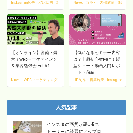
Instagram広告
SNS広告
新着情報
News
コラム
内部施策
新着情報
【オンライン】湘南・鎌
【気になるセミナー内容
倉でwebマーケティング
は？】超初心者向け！縦
＆集客勉強会 vol.54
型ショート動画入門レポ
ート〜前編
News
WEBマーケティング
新着情報
HP制作・構築施策
講座・セミナー情報
Instagram広告
人気記事
インスタの画質が悪い⁉ス
トーリーに綺麗にアップロ