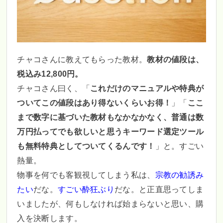
チャコさんに教えてもらった教材。
教材の値段は、
税込み12,800円。
チャコさん曰く、「
これだけのマニュアルや特典が
ついてこの値段はあり得ないくらいお得！
」「
ここ
まで数字に基づいた教材もなかなかなく、普通は数
万円払ってでも欲しいと思うキーワード選定ツール
も無料特典としてついてくるんです！
」と。すごい
熱量。
物事を何でも客観視してしまう私は、
宗教の勧誘み
たい
だな。
すごい酔狂ぶり
だな。と正直思ってしま
いましたが、何もしなければ始まらないと思い、購
入を決断します。