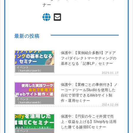
ナー
最新の投稿
保護中: 【実例紹介多数!!】アドア
フィ/ダイレクトマーケティングの
基本となる「記事LP」セミナー
イベント
（kamakuraweb）
2025.01.17
保護中: 【業種ごとの事例付き】ノ
ーコードツールStudioを使用した
自社で管理できるWebサイト制
イベント
作・運用セミナー
（kamakuraweb）
2024.12.06
保護中: 【円安の今こそ外貨で売
上・収益を上げる】Shopfyを活用
した勝てる越境ECセミナー
イベント