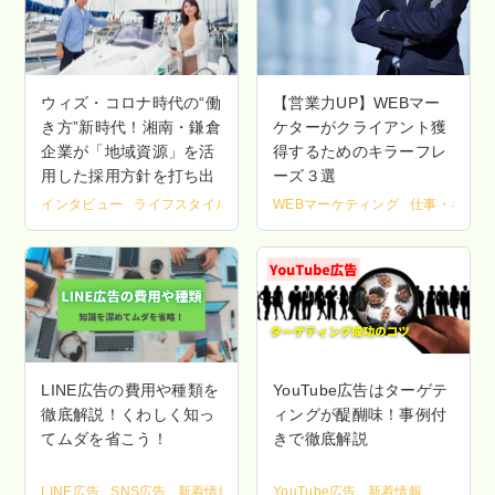
ウィズ・コロナ時代の“働
【営業力UP】WEBマー
き方”新時代！湘南・鎌倉
ケターがクライアント獲
企業が「地域資源」を活
得するためのキラーフレ
用した採用方針を打ち出
ーズ３選
すワケ
インタビュー
ライフスタイル
仕事・キャリア
WEBマーケティング
地域商圏・集客マーケ
仕事・キャリ
LINE広告の費用や種類を
YouTube広告はターゲテ
徹底解説！くわしく知っ
ィングが醍醐味！事例付
てムダを省こう！
きで徹底解説
LINE広告
SNS広告
新着情報
YouTube広告
新着情報