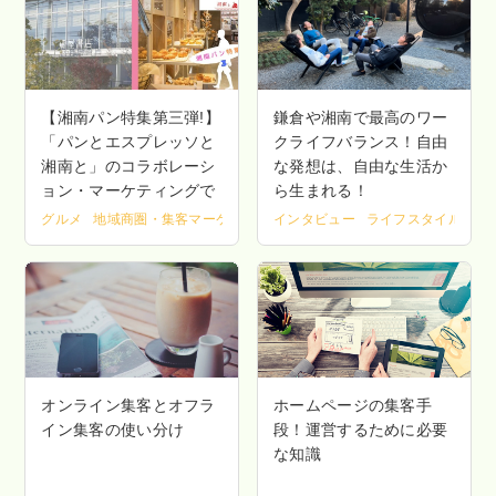
【湘南パン特集第三弾!】
鎌倉や湘南で最高のワー
「パンとエスプレッソと
クライフバランス！自由
湘南と」のコラボレーシ
な発想は、自由な生活か
ョン・マーケティングで
ら生まれる！
食と知を愉しむ
グルメ
地域商圏・集客マーケティング
インタビュー
新着情報
藤沢
ライフスタイル
仕
オンライン集客とオフラ
ホームページの集客手
イン集客の使い分け
段！運営するために必要
な知識