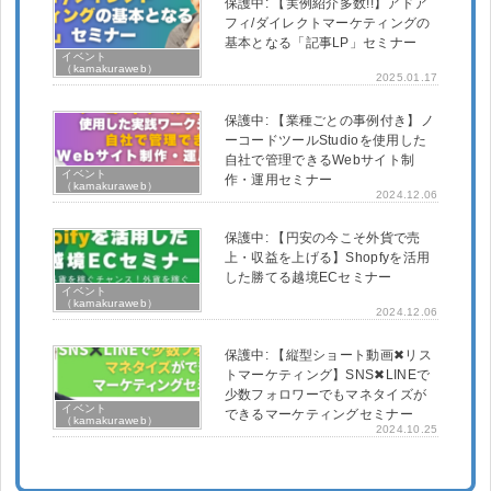
保護中: 【実例紹介多数!!】アドア
フィ/ダイレクトマーケティングの
基本となる「記事LP」セミナー
イベント
（kamakuraweb）
2025.01.17
保護中: 【業種ごとの事例付き】ノ
ーコードツールStudioを使用した
自社で管理できるWebサイト制
イベント
作・運用セミナー
（kamakuraweb）
2024.12.06
保護中: 【円安の今こそ外貨で売
上・収益を上げる】Shopfyを活用
した勝てる越境ECセミナー
イベント
（kamakuraweb）
2024.12.06
保護中: 【縦型ショート動画✖︎リス
トマーケティング】SNS✖︎LINEで
少数フォロワーでもマネタイズが
イベント
できるマーケティングセミナー
（kamakuraweb）
2024.10.25