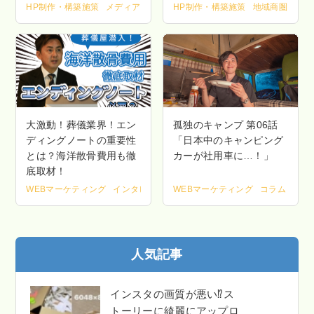
HP制作・構築施策
メディア
地域商圏・集客マーケティング
HP制作・構築施策
地域商圏・集客
大激動！葬儀業界！エン
孤独のキャンプ 第06話
ディングノートの重要性
「日本中のキャンピング
とは？海洋散骨費用も徹
カーが社用車に…！」
底取材！
WEBマーケティング
インタビュー
メディア
WEBマーケティング
地域商圏・集客マーケテ
コラム
ライ
人気記事
インスタの画質が悪い⁉ス
トーリーに綺麗にアップロ