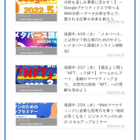
分析を楽しみ事業に活かす！】 ～
Googleアナリティクスで学べる
Web分析～データ分析を学んで、
イベント
愛される仕事や未来を創ろう。
（kamakuraweb）
2022.06.01
保護中: 4/19（火）「メタバース」
とは何か？初心者のためのやさし
いメタバース講座(オンライン体験
イベント
会)
（kamakuraweb）
2022.04.27
保護中: 3/17（木）【最近よく聞く
「NFT」って何？】 ゲームからア
ート、金融やマーケティングま
で。 次世代の技術「NFT」への理
イベント
解を深めよう
（kamakuraweb）
2022.03.29
保護中: 2/24（木）~Webマーケテ
ィングに必要な思考力を養う~地頭
が良くなる！ ビジネスマンのため
イベント
の スキルアップセミナー
（kamakuraweb）
2022.03.10