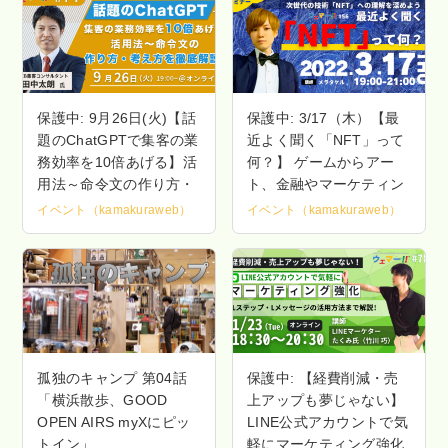
保護中: 9月26日(火)【話
保護中: 3/17（木）【最
題のChatGPTで集客の業
近よく聞く「NFT」って
務効率を10倍あげる】活
何？】 ゲームからアー
用法～命令文の作り方・
ト、金融やマーケティン
考え方を徹底解説
グまで。 次世代の技術
イベント（kamakuraweb）
未分類
イベント（kamakuraweb）
未分
「NFT」への理解を深め
よう
孤独のキャンプ 第04話
保護中: 【経費削減・売
「横浜散歩、GOOD
上アップも夢じゃない】
OPEN AIRS myXにピッ
LINE公式アカウントで気
トイン」
軽にマーケティング強化