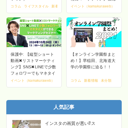
コラム
ライフスタイル
新着情報
未分類
イベント（kamakuraweb）
横浜
保護中: 【縦型ショート
【オンライン学園祭まと
動画✖︎リストマーケティ
め！】早稲田、北海道大
ング】SNS✖︎LINEで少数
学の学園祭に迫る！！
フォロワーでもマネタイ
ズができるマーケティン
イベント（kamakuraweb）
コラム
新着情報
未分類
グセミナー
人気記事
インスタの画質が悪い⁉ス